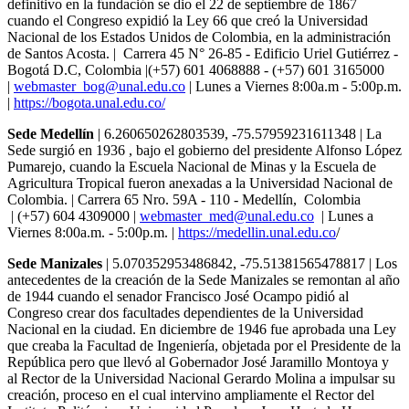
definitivo en la fundación se dio el 22 de septiembre de 1867
cuando el Congreso expidió la Ley 66 que creó la Universidad
Nacional de los Estados Unidos de Colombia, en la administración
de Santos Acosta. | Carrera 45 N° 26-85 - Edificio Uriel Gutiérrez -
Bogotá D.C, Colombia |(+57) 601 4068888 - (+57) 601 3165000
|
webmaster_bog@unal.edu.co
| Lunes a Viernes 8:00a.m - 5:00p.m.
|
https://bogota.unal.edu.co/
Sede Medellín
| 6.260650262803539, -75.57959231611348 | La
Sede surgió en 1936 , bajo el gobierno del presidente Alfonso López
Pumarejo, cuando la Escuela Nacional de Minas y la Escuela de
Agricultura Tropical fueron anexadas a la Universidad Nacional de
Colombia. | Carrera 65 Nro. 59A - 110 - Medellín, Colombia
| (+57) 604 4309000 |
webmaster_med@unal.edu.co
| Lunes a
Viernes 8:00a.m. - 5:00p.m. |
https://medellin.unal.edu.co
/
Sede Manizales
| 5.070352953486842, -75.51381565478817 | Los
antecedentes de la creación de la Sede Manizales se remontan al año
de 1944 cuando el senador Francisco José Ocampo pidió al
Congreso crear dos facultades dependientes de la Universidad
Nacional en la ciudad. En diciembre de 1946 fue aprobada una Ley
que creaba la Facultad de Ingeniería, objetada por el Presidente de la
República pero que llevó al Gobernador José Jaramillo Montoya y
al Rector de la Universidad Nacional Gerardo Molina a impulsar su
creación, proceso en el cual intervino ampliamente el Rector del