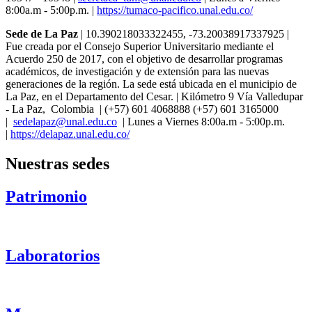
8:00a.m - 5:00p.m. |
https://tumaco-pacifico.unal.edu.co/
Sede de La Paz
| 10.390218033322455, -73.20038917337925 |
Fue creada por el Consejo Superior Universitario mediante el
Acuerdo 250 de 2017, con el objetivo de desarrollar programas
académicos, de investigación y de extensión para las nuevas
generaciones de la región. La sede está ubicada en el municipio de
La Paz, en el Departamento del Cesar. | Kilómetro 9 Vía Valledupar
- La Paz, Colombia | (+57) 601 4068888 (+57) 601 3165000
|
sedelapaz@unal.edu.co
| Lunes a Viernes 8:00a.m - 5:00p.m.
|
https://delapaz.unal.edu.co/
Nuestras sedes
Patrimonio
Laboratorios