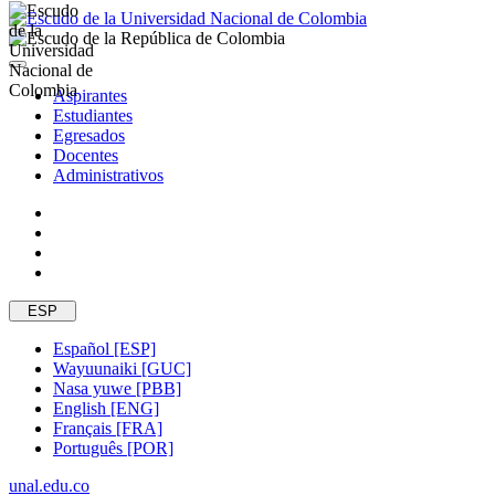
Aspirantes
Estudiantes
Egresados
Docentes
Administrativos
ESP
Español [ESP]
Wayuunaiki [GUC]
Nasa yuwe [PBB]
English [ENG]
Français [FRA]
Português [POR]
unal.edu.co