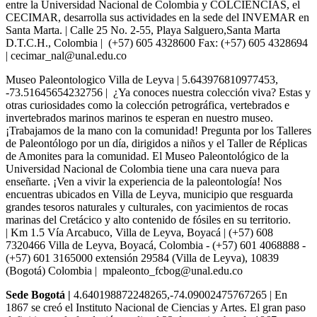
entre la Universidad Nacional de Colombia y COLCIENCIAS, el
CECIMAR, desarrolla sus actividades en la sede del INVEMAR en
Santa Marta. | Calle 25 No. 2-55, Playa Salguero,Santa Marta
D.T.C.H., Colombia | (+57) 605 4328600 Fax: (+57) 605 4328694
| cecimar_nal@unal.edu.co
Museo Paleontologico Villa de Leyva | 5.643976810977453,
-73.51645654232756 | ¿Ya conoces nuestra colección viva? Estas y
otras curiosidades como la colección petrográfica, vertebrados e
invertebrados marinos marinos te esperan en nuestro museo.
¡Trabajamos de la mano con la comunidad! Pregunta por los Talleres
de Paleontólogo por un día, dirigidos a niños y el Taller de Réplicas
de Amonites para la comunidad. El Museo Paleontológico de la
Universidad Nacional de Colombia tiene una cara nueva para
enseñarte. ¡Ven a vivir la experiencia de la paleontología! Nos
encuentras ubicados en Villa de Leyva, municipio que resguarda
grandes tesoros naturales y culturales, con yacimientos de rocas
marinas del Cretácico y alto contenido de fósiles en su territorio.
| Km 1.5 Vía Arcabuco, Villa de Leyva, Boyacá | (+57) 608
7320466 Villa de Leyva, Boyacá, Colombia - (+57) 601 4068888 -
(+57) 601 3165000 extensión 29584 (Villa de Leyva), 10839
(Bogotá) Colombia | mpaleonto_fcbog@unal.edu.co
­­­­Sede Bogotá |
4.640198872248265,-74.09002475767265 | En
1867 se creó el Instituto Nacional de Ciencias y Artes. El gran paso