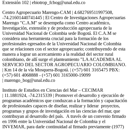
Extensión 102 | ebiotrop_fcbog@unal.edu.co
Centro Agropecuario Marengo-CAM | 4.682769511997508,
-74.21601440741445 | El Centro de Investigaciones Agropecuarias
Marengo "C.A.M" se desempeña como Centro académico,
Investigación, extensión y de producción agropecuaria de la
Universidad Nacional de Colombia sede Bogotá. El C.A.M se
considera una herramienta crucial para la formación de los
profesionales egresados de la Universidad Nacional de Colombia
que se relacionen con el sector agropecuario; contribuyendo de esta
manera a lograr un acercamiento a la realidad del sector rural
colombiano, de allí surge el planteamiento "LA ACADEMIA AL
SERVICIO DEL SECTOR AGROPECUARIO COLOMBIANO.
| Km 14 de la vía Mosquera-Bogotá. | (+57) 601 3165475 PBX:
(+57) 601 4068888 - (+57) 601 3165000-19099
| marengo_bog@unal.edu.co
Instituto de Estudios en Ciencias del Mar – CECIMAR
| 11.1881924, -74.2315339 | Promover el desarrollo y ejecución de
programas académicos que conduzcan a la formación y capacitación
de profesionales capaces de diseñar, realizar y liderar proyectos,
programas y grupos de investigación en las ciencias del mar, que
contribuyan al desarrollo del país. A través de un convenio firmado
en 1996 entre la Universidad Nacional de Colombia y el
INVEMAR, para darle continuidad al firmado previamente (1977)