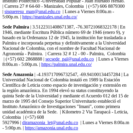
Instituto Politécnico -Universidad Popular - Juan Hurtado Henao.
| Carrera 27 # 64-60 - Manizales, Colombia | (+57) 606 8879300
|
sisqueresu_man@unal.edu.co
| Lunes a Viernes 8:00a.m -
5:00p.m. |
https://manizales.unal.edu.co/
Sede Palmira
| 3.5122311408671387, -76.30721068322178 | En
1946, mediante Escritura Pública número 69 de 1946 (enero 9), y
basado en la Ordenanza 12 de 1945, la institución fue trasladada a
Palmira e incorporada perpetua y definitivamente a la Universidad
Nacional de Colombia, con el nombre de Facultad Nacional de
Agronomía - Palmira. | Carrera 32 # 12 - 00 - Palmira, Colombia
| (+57) 602 2868888 |
secsede_pal@unal.edu.co
| Lunes a Viernes
8:00a.m - 5:00p.m. |
https://palmira.unal.edu.co/
Sede Amazonia
| -4.193717096732547, -69.94100134457284 | La
Universidad Nacional de Colombia instaló en 1989 la Estación
Científica de Leticia como espacio de investigación y extensión en
la región amazónica. En 1994 elevó su status constituyendo la
quinta Sede de la Universidad y mediante el Acuerdo 012 del 15 de
marzo de 1995 del Consejo Superior Universitario estableció el
Instituto Amazónico de Investigaciones "Imani", como primera
unidad académica de la Sede. | Kilometro 2 Via Tarapacá - Leticia,
Colombia | (+57) 608
5927996 |
diramazonia_let@unal.edu.co
| Lunes a Viernes 8:00a.m
- 5:00p.m. |
https://amazonia.unal.edu.co