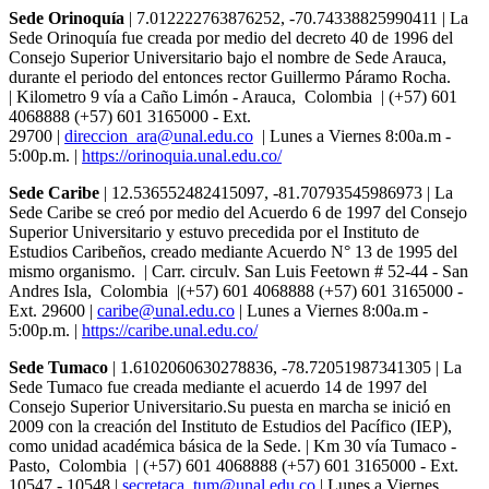
Sede Orinoquía
| 7.012222763876252, -70.74338825990411 | La
Sede Orinoquía fue creada por medio del decreto 40 de 1996 del
Consejo Superior Universitario bajo el nombre de Sede Arauca,
durante el periodo del entonces rector Guillermo Páramo Rocha.
| Kilometro 9 vía a Caño Limón - Arauca, Colombia | (+57) 601
4068888 (+57) 601 3165000 - Ext.
29700 |
direccion_ara@unal.edu.co
| Lunes a Viernes 8:00a.m -
5:00p.m. |
https://orinoquia.unal.edu.co/
Sede Caribe
| 12.536552482415097, -81.70793545986973 | La
Sede Caribe se creó por medio del Acuerdo 6 de 1997 del Consejo
Superior Universitario y estuvo precedida por el Instituto de
Estudios Caribeños, creado mediante Acuerdo N° 13 de 1995 del
mismo organismo. | Carr. circulv. San Luis Feetown # 52-44 - San
Andres Isla, Colombia |(+57) 601 4068888 (+57) 601 3165000 -
Ext. 29600 |
caribe@unal.edu.co
| Lunes a Viernes 8:00a.m -
5:00p.m. |
https://caribe.unal.edu.co/
Sede Tumaco
| 1.6102060630278836, -78.72051987341305 | La
Sede Tumaco fue creada mediante el acuerdo 14 de 1997 del
Consejo Superior Universitario.Su puesta en marcha se inició en
2009 con la creación del Instituto de Estudios del Pacífico (IEP),
como unidad académica básica de la Sede. | Km 30 vía Tumaco -
Pasto, Colombia | (+57) 601 4068888 (+57) 601 3165000 - Ext.
10547 - 10548 |
secretaca_tum@unal.edu.co
| Lunes a Viernes