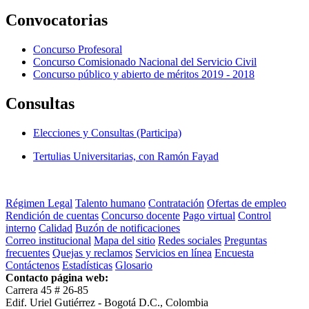
Convocatorias
Concurso Profesoral
Concurso Comisionado Nacional del Servicio Civil
Concurso público y abierto de méritos 2019 - 2018
Consultas
Elecciones y Consultas (Participa)
Tertulias Universitarias, con Ramón Fayad
Régimen Legal
Talento humano
Contratación
Ofertas de empleo
Rendición de cuentas
Concurso docente
Pago virtual
Control
interno
Calidad
Buzón de notificaciones
Correo institucional
Mapa del sitio
Redes sociales
Preguntas
frecuentes
Quejas y reclamos
Servicios en línea
Encuesta
Contáctenos
Estadísticas
Glosario
Contacto página web:
Carrera 45 # 26-85
Edif. Uriel Gutiérrez - Bogotá D.C., Colombia